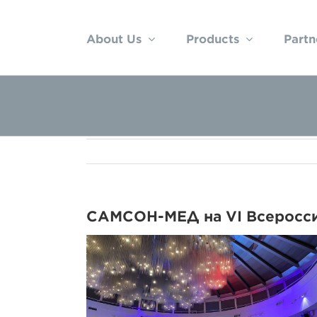
Skip
to
About Us
Products
Partn
content
САМСОН-МЕД на VI Всеросс