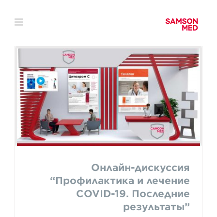
Skip
to
content
Онлайн-дискуссия
“Профилактика и лечение
COVID-19. Последние
результаты”
Онлайн-дискуссия
“Профилактика и лечение
COVID-19. Последние
результаты”