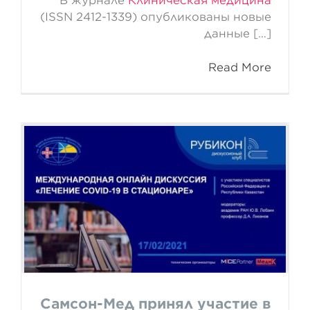
В журнале
Клиническая медицина
(ISSN 2412-1339) опубликованы новые
данные […]
Read More
Самсон-Мед принял участие
в международной онлайн-
дискуссии «Лечение COVID-
19 в стационаре»
Самсон-Мед принял участие в